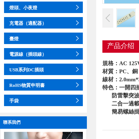
燈頭、小夜燈
充電器（適配器）
臺燈
产品介绍
電源線（插頭線）
規格：AC 125V
USB系列DC插頭
材質：PC、銅
線材：2.0mm*
RoHS物質申明書
特色：一開四
防雷擊突
手袋
二合一過
簡易螺絲
聯系我們