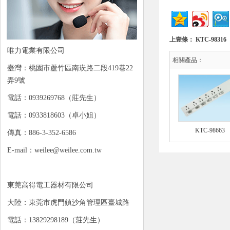
上壹條：
KTC-98316
唯力電業有限公司
相關產品：
臺灣：桃園市蘆竹區南崁路二段419巷22
弄9號
電話：0939269768（莊先生）
電話：0933818603（卓小姐）
KTC-98663
傳真：886-3-352-6586
E-mail：weilee@weilee.com.tw
東莞高得電工器材有限公司
大陸：東莞市虎門鎮沙角管理區臺城路
電話：13829298189（莊先生）