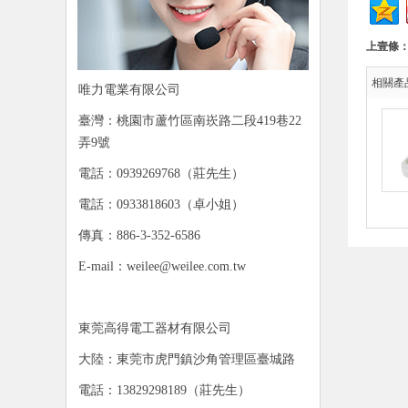
上壹條
相關產
唯力電業有限公司
臺灣：桃園市蘆竹區南崁路二段419巷22
弄9號
電話：0939269768（莊先生）
電話：0933818603（卓小姐）
傳真：886-3-352-6586
E-mail：weilee@weilee.com.tw
東莞高得電工器材有限公司
大陸：東莞市虎門鎮沙角管理區臺城路
電話：13829298189（莊先生）