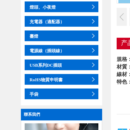
燈頭、小夜燈
充電器（適配器）
臺燈
产
電源線（插頭線）
規格：A
USB系列DC插頭
材質
線材：
RoHS物質申明書
特色
手袋
聯系我們