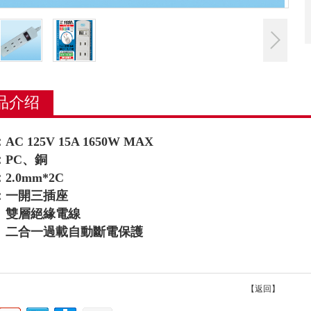
品介绍
C 125V 15A 1650W MAX
：PC、銅
2.0mm*2C
：一開三插座
雙層絕緣電線
二合一過載自動斷電保護
【返回】