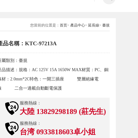
您當前的位置是：
首页
>
產品中心
>
延長線
>
臺規
產品名稱：KTC-97213A
所屬類別：
臺規
產品描述：
規格：AC 125V 15A 1650W MAX材質：PC、銅
線材：2.0mm*2C特色：一開三插座 雙層絕緣電
線 二合一過載自動斷電保護
服務熱線：
大陸 13829298189 (莊先生)
服務熱線：
台湾 0933818603卓小姐