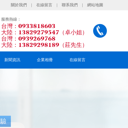
關於我們
|
在線留言
|
聯系我們
|
網站地圖
服務熱線：
台灣：0933818603
大陸：13829279547（卓小姐）
台灣：0939269768
大陸：13829298189（莊先生）
新聞資訊
企業相冊
在線留言