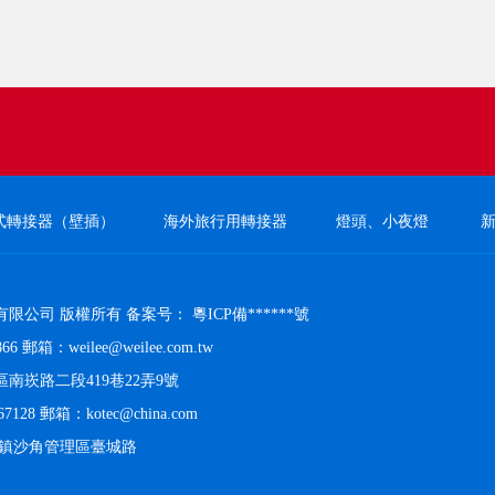
式轉接器（壁插）
海外旅行用轉接器
燈頭、小夜燈
有限公司 版權所有 备案号：
粵ICP備******號
66 郵箱：weilee@weilee.com.tw
南崁路二段419巷22弄9號
7128 郵箱：kotec@china.com
門鎮沙角管理區臺城路