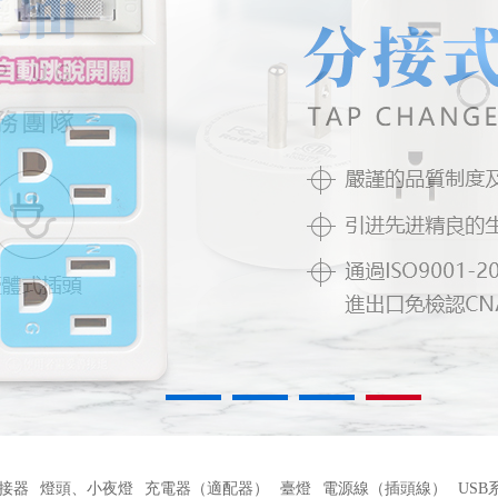
1
2
3
4
接器
燈頭、小夜燈
充電器（適配器）
臺燈
電源線（插頭線）
USB