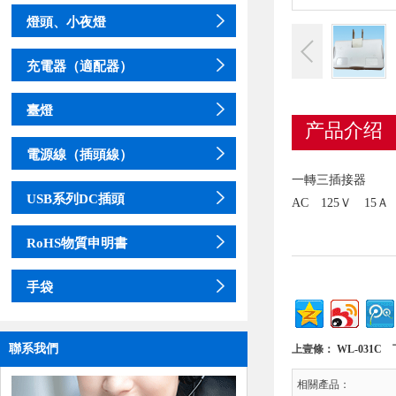
燈頭、小夜燈
充電器（適配器）
臺燈
产品介绍
電源線（插頭線）
一轉三插接器
USB系列DC插頭
AC 125Ｖ 15Ａ
RoHS物質申明書
手袋
聯系我們
上壹條：
WL-031C
下
相關產品：