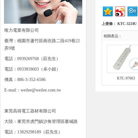
上壹條：
KTC-3224U
唯力電業有限公司
相關產品：
臺灣：桃園市蘆竹區南崁路二段419巷22
弄9號
電話：0939269768（莊先生）
電話：0933818603（卓小姐）
KTC-97663
傳真：886-3-352-6586
E-mail：weilee@weilee.com.tw
東莞高得電工器材有限公司
大陸：東莞市虎門鎮沙角管理區臺城路
電話：13829298189（莊先生）