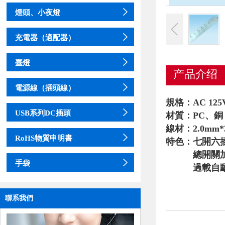
燈頭、小夜燈
充電器（適配器）
臺燈
产品介绍
電源線（插頭線）
規格：AC 125V
USB系列DC插頭
材質：PC、銅
線材：2.0mm*
RoHS物質申明書
特色：七開六
總開關
手袋
過
載自
聯系我們