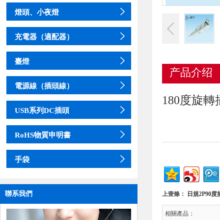
燈頭、小夜燈
充電器（適配器）
臺燈
产品介绍
電源線（插頭線）
180度旋轉
USB系列DC插頭
RoHS物質申明書
手袋
聯系我們
上壹條：
日規2P90度
相關產品：