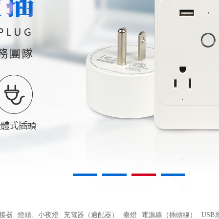
1
2
3
4
接器
燈頭、小夜燈
充電器（適配器）
臺燈
電源線（插頭線）
USB