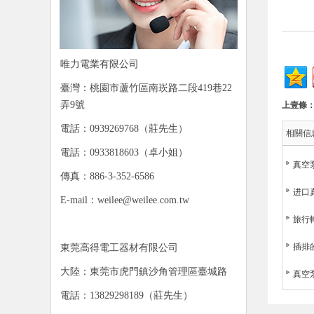
唯力電業有限公司
臺灣：桃園市蘆竹區南崁路二段419巷22
弄9號
上壹條
電話：0939269768（莊先生）
相關信
電話：0933818603（卓小姐）
真空
傳真：886-3-352-6586
进口
E-mail：weilee@weilee.com.tw
旅行
插排
東莞高得電工器材有限公司
大陸：東莞市虎門鎮沙角管理區臺城路
真空
電話：13829298189（莊先生）