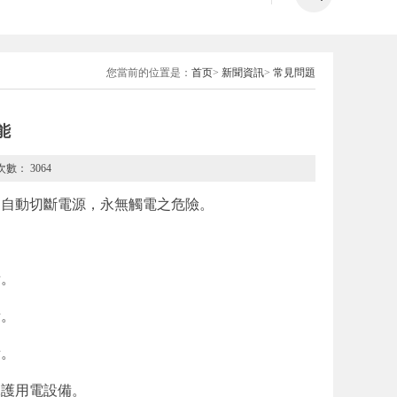
您當前的位置是：
首页
>
新聞資訊
>
常見問題
能
瀏覽次數：
3064
內自動切斷電源，永無觸電之危險。
備。
備。
備。
保護用電設備。