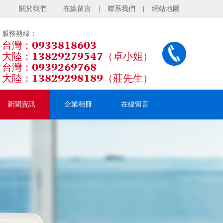
關於我們
|
在線留言
|
聯系我們
|
網站地圖
服務熱線：
台灣：0933818603
大陸：13829279547（卓小姐）
台灣：0939269768
大陸：13829298189（莊先生）
新聞資訊
企業相冊
在線留言