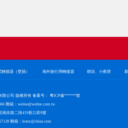
式轉接器（壁插）
海外旅行用轉接器
燈頭、小夜燈
有限公司 版權所有 备案号：
粵ICP備******號
66 郵箱：weilee@weilee.com.tw
南崁路二段419巷22弄9號
7128 郵箱：kotec@china.com