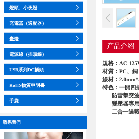
燈頭、小夜燈
充電器（適配器）
臺燈
产品介绍
電源線（插頭線）
規格：AC 125V
USB系列DC插頭
材質：PC、銅
線材：2.0mm*
RoHS物質申明書
特色：一開四
防雷擊突波
手袋
變壓器專用
二合一過載
聯系我們