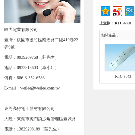
上壹條：
KTC-6368
唯力電業有限公司
相關產品：
臺灣：桃園市蘆竹區南崁路二段419巷22
弄9號
電話：0939269768（莊先生）
電話：0933818603（卓小姐）
KTC-P543
傳真：886-3-352-6586
E-mail：weilee@weilee.com.tw
東莞高得電工器材有限公司
大陸：東莞市虎門鎮沙角管理區臺城路
電話：13829298189（莊先生）